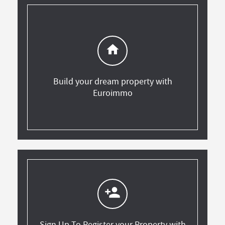
home
Build your dream property with
Euroimmo
person_add
Sign Up To Register your Property with