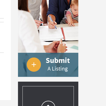
Submit
add
A Listing