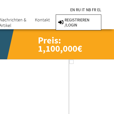
EN
RU
IT
NB
FR
EL
Nachrichten &
Kontakt
REGISTRIEREN
Artikel
/LOGIN
Preis:
1,100,000€