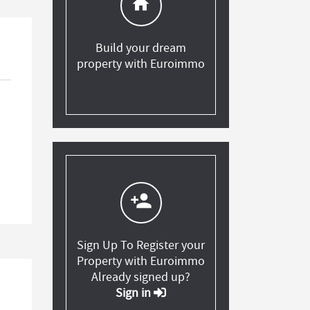
home
Build your dream
property with Euroimmo
person_add
Sign Up To Register your
Property with Euroimmo
Already signed up?
Sign in