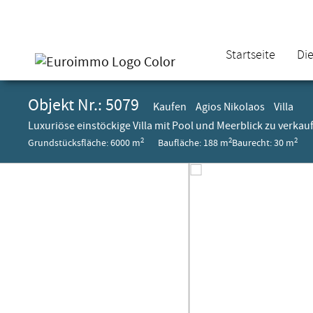
Startseite
Di
Objekt Nr.: 5079
Kaufen
Agios Nikolaos
Villa
Luxuriöse einstöckige Villa mit Pool und Meerblick zu verkau
2
2
2
Grundstücksfläche: 6000 m
Baufläche: 188 m
Baurecht: 30 m