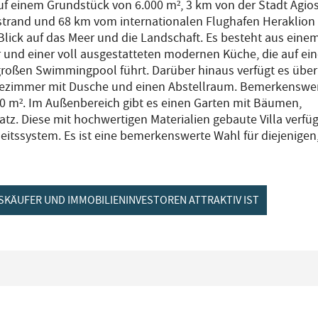
auf einem Grundstück von 6.000 m², 3 km von der Stadt Agio
strand und 68 km vom internationalen Flughafen Heraklion
 Blick auf das Meer und die Landschaft. Es besteht aus eine
nd einer voll ausgestatteten modernen Küche, die auf ein
 großen Swimmingpool führt. Darüber hinaus verfügt es über
adezimmer mit Dusche und einen Abstellraum. Bemerkenswe
 30 m². Im Außenbereich gibt es einen Garten mit Bäumen,
z. Diese mit hochwertigen Materialien gebaute Villa verfüg
eitssystem. Es ist eine bemerkenswerte Wahl für diejenigen
SKÄUFER UND IMMOBILIENINVESTOREN ATTRAKTIV IST