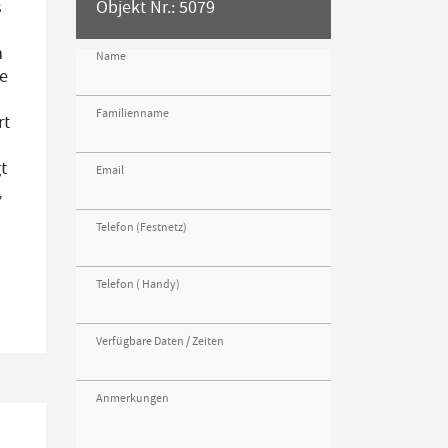
s
Objekt Nr.: 5079
m
Name
e
Familienname
rt
t
Email
,
Telefon (Festnetz)
Telefon ( Handy)
Verfügbare Daten / Zeiten
Anmerkungen