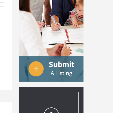
Submit
add
A Listing