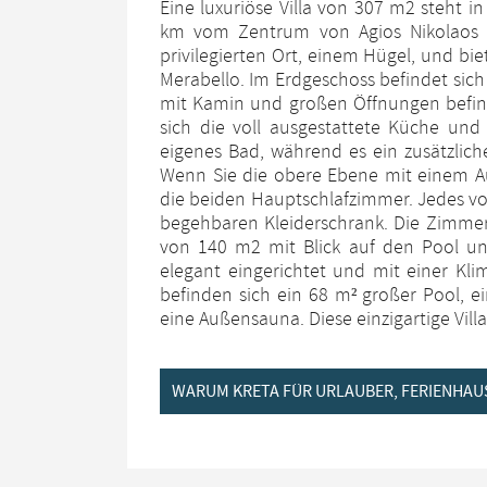
Eine luxuriöse Villa von 307 m2 steht 
km vom Zentrum von Agios Nikolaos en
privilegierten Ort, einem Hügel, und b
Merabello. Im Erdgeschoss befindet sic
mit Kamin und großen Öffnungen befind
sich die voll ausgestattete Küche und
eigenes Bad, während es ein zusätzlich
Wenn Sie die obere Ebene mit einem Au
die beiden Hauptschlafzimmer. Jedes vo
begehbaren Kleiderschrank. Die Zimme
von 140 m2 mit Blick auf den Pool un
elegant eingerichtet und mit einer Kl
befinden sich ein 68 m² großer Pool, e
eine Außensauna. Diese einzigartige Vill
WARUM KRETA FÜR URLAUBER, FERIENHAU