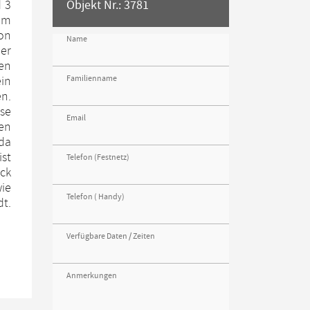
d 3
Objekt Nr.: 3781
em
von
Name
mer
en
Familienname
ein
en.
ise
Email
nen
da
st
Telefon (Festnetz)
ck
wie
Telefon ( Handy)
dt.
Verfügbare Daten / Zeiten
Anmerkungen