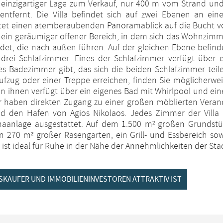
in einzigartiger Lage zum Verkauf, nur 400 m vom Strand un
tfernt. Die Villa befindet sich auf zwei Ebenen an ein
ietet einen atemberaubenden Panoramablick auf die Bucht 
h ein geräumiger offener Bereich, in dem sich das Wohnzim
et, die nach außen führen. Auf der gleichen Ebene befind
 drei Schlafzimmer. Eines der Schlafzimmer verfügt über 
es Badezimmer gibt, das sich die beiden Schlafzimmer teil
fzug oder einer Treppe erreichen, finden Sie möglicherwe
n ihnen verfügt über ein eigenes Bad mit Whirlpool und ei
r haben direkten Zugang zu einer großen möblierten Veran
d den Hafen von Agios Nikolaos. Jedes Zimmer der Villa i
imaanlage ausgestattet. Auf dem 1.500 m² großen Grundstü
in 270 m² großer Rasengarten, ein Grill- und Essbereich so
a ist ideal für Ruhe in der Nähe der Annehmlichkeiten der Sta
SKÄUFER UND IMMOBILIENINVESTOREN ATTRAKTIV IST