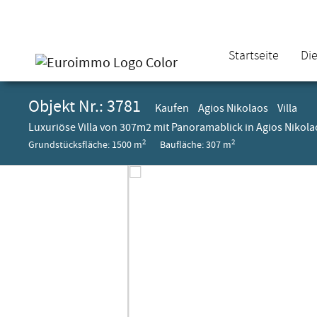
Startseite
Di
Objekt Nr.: 3781
Kaufen
Agios Nikolaos
Villa
Luxuriöse Villa von 307m2 mit Panoramablick in Agios Nikola
2
2
Grundstücksfläche: 1500 m
Baufläche: 307 m