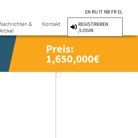
EN
RU
IT
NB
FR
EL
Nachrichten &
Kontakt
REGISTRIEREN
Artikel
/LOGIN
Preis:
1,650,000€