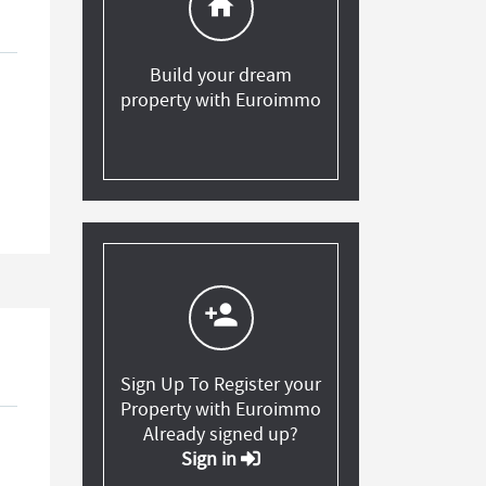
home
Build your dream
property with Euroimmo
person_add
Sign Up To Register your
Property with Euroimmo
Already signed up?
Sign in