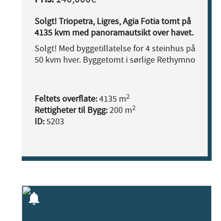
Solgt! Triopetra, Ligres, Agia Fotia tomt på
4135 kvm med panoramautsikt over havet.
Solgt! Med byggetillatelse for 4 steinhus på
50 kvm hver. Byggetomt i sørlige Rethymno
2
Feltets overflate:
4135 m
2
Rettigheter til Bygg:
200 m
ID:
5203
notifications