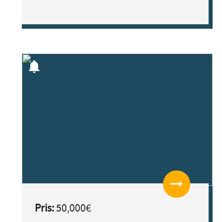
notifications
arrow_right_alt
Pris:
50,000€