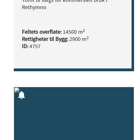
Tomt til salgs for kommersiell bruk i
Rethymno
2
Feltets overflate:
14500 m
2
Rettigheter til Bygg:
2900 m
ID:
4757
notifications