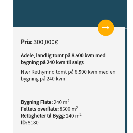
arrow_right_alt
Pris:
300,000€
Adele, landlig tomt på 8.500 kvm med
bygning på 240 kvm til salgs
Nær Rethymno tomt på 8.500 kvm med en
bygning på 240 kvm
2
Bygning Flate:
240 m
2
Feltets overflate:
8500 m
2
Rettigheter til Bygg:
240 m
ID:
5180