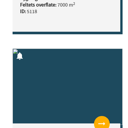
2
Feltets overflate:
7000 m
ID:
5118
notifications
arrow_right_alt