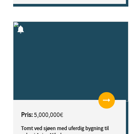
notifications
arrow_right_alt
Pris:
5,000,000€
Tomt ved sjøen med uferdig bygning til