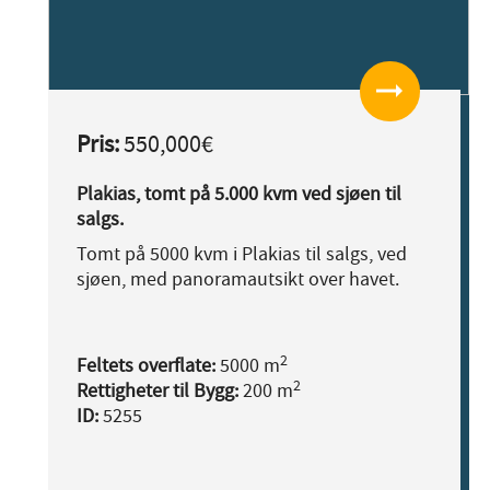
arrow_right_alt
Pris:
550,000€
Plakias, tomt på 5.000 kvm ved sjøen til
salgs.
Tomt på 5000 kvm i Plakias til salgs, ved
sjøen, med panoramautsikt over havet.
2
Feltets overflate:
5000 m
2
Rettigheter til Bygg:
200 m
ID:
5255