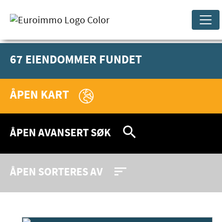
67 EIENDOMMER FUNDET
ÅPEN KART
search
ÅPEN AVANSERT SØK
sort
ÅPEN SORTERES AV