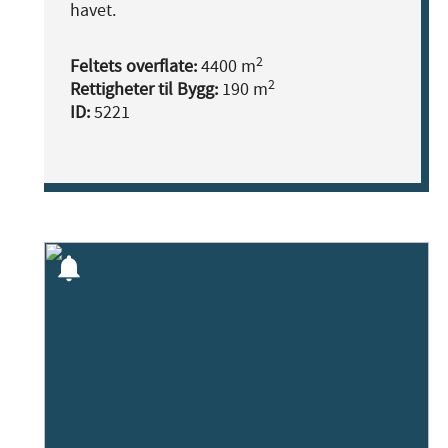
havet.
2
Feltets overflate:
4400 m
2
Rettigheter til Bygg:
190 m
ID:
5221
notifications