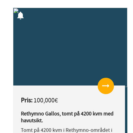
notifications
arrow_right_alt
Pris:
100,000€
Rethymno Gallos, tomt på 4200 kvm med
havutsikt.
Tomt på 4200 kvm i Rethymno-området i