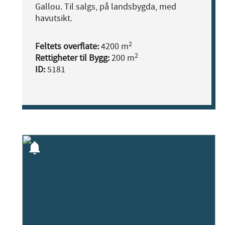
Gallou. Til salgs, på landsbygda, med
havutsikt.
2
Feltets overflate:
4200 m
2
Rettigheter til Bygg:
200 m
ID:
5181
notifications