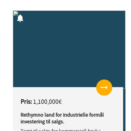
notifications
arrow_right_alt
Pris:
1,100,000€
Rethymno land for industrielle formål
investering til salgs.