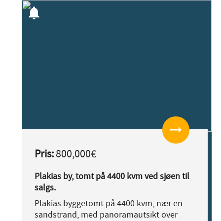
notifications
arrow_right_alt
Pris:
800,000€
Plakias by, tomt på 4400 kvm ved sjøen til
salgs.
Plakias byggetomt på 4400 kvm, nær en
sandstrand, med panoramautsikt over