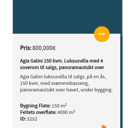
arrow_right_alt
Pris:
800,000€
Agia Galini 150 kvm. Luksusvilla med 4
soverom til salgs, panoramautsikt over
havet.
Agia Galini luksusvilla til salgs, på en ås,
150 kvm, med svømmebasseng,
panoramautsikt over havet, under bygging.
2
Bygning Flate:
150 m
2
Feltets overflate:
4090 m
ID:
5252