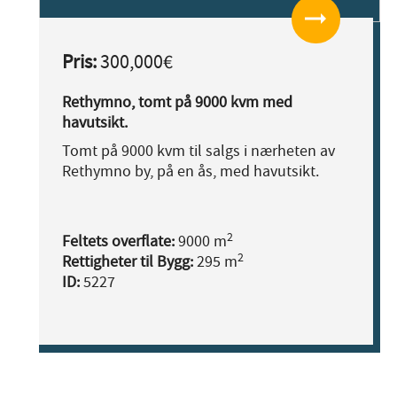
arrow_right_alt
Pris:
300,000€
Rethymno, tomt på 9000 kvm med
havutsikt.
Tomt på 9000 kvm til salgs i nærheten av
Rethymno by, på en ås, med havutsikt.
2
Feltets overflate:
9000 m
2
Rettigheter til Bygg:
295 m
ID:
5227