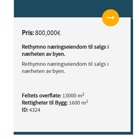
arrow_right_alt
Pris:
800,000€
Rethymno næringseiendom til salgs i
nærheten av byen.
Rethymno næringseiendom til salgs i
nærheten av byen.
2
Feltets overflate:
13000 m
2
Rettigheter til Bygg:
1600 m
ID:
4324