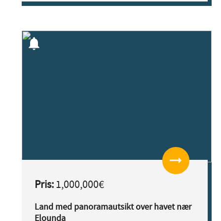
notifications
arrow_right_alt
Pris:
1,000,000€
Land med panoramautsikt over havet nær
Elounda