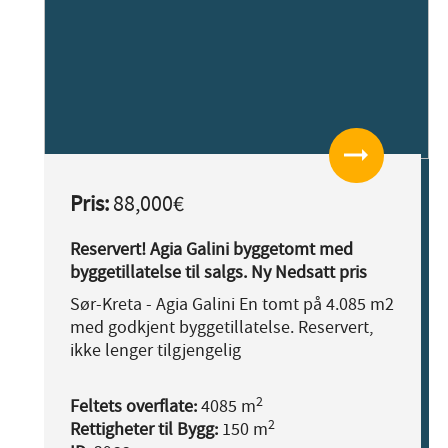
arrow_right_alt
Pris:
88,000€
Reservert! Agia Galini byggetomt med
byggetillatelse til salgs. Ny Nedsatt pris
Sør-Kreta - Agia Galini En tomt på 4.085 m2
med godkjent byggetillatelse. Reservert,
ikke lenger tilgjengelig
2
Feltets overflate:
4085 m
2
Rettigheter til Bygg:
150 m