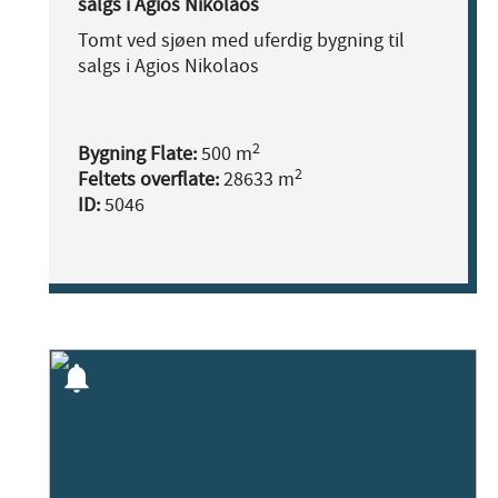
salgs i Agios Nikolaos
Tomt ved sjøen med uferdig bygning til
salgs i Agios Nikolaos
2
Bygning Flate:
500 m
2
Feltets overflate:
28633 m
ID:
5046
notifications