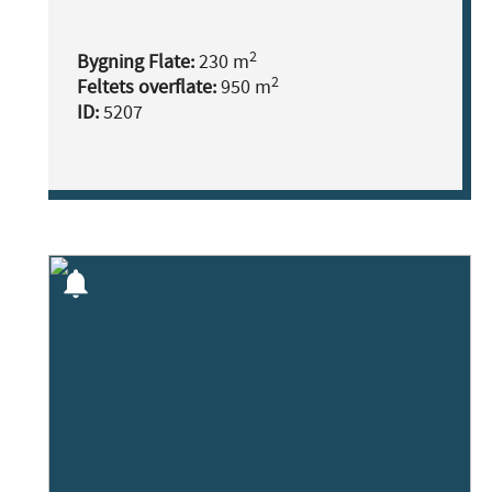
2
Bygning Flate:
230 m
2
Feltets overflate:
950 m
ID:
5207
notifications