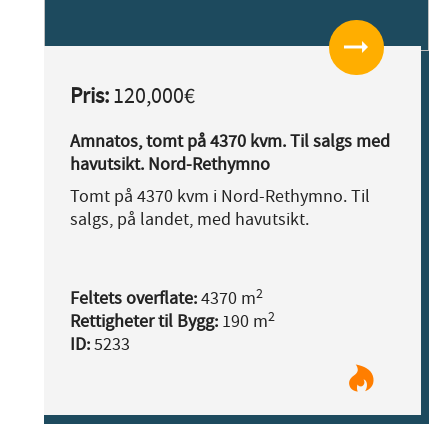
arrow_right_alt
Pris:
120,000€
Amnatos, tomt på 4370 kvm. Til salgs med
havutsikt. Nord-Rethymno
Tomt på 4370 kvm i Nord-Rethymno. Til
salgs, på landet, med havutsikt.
2
Feltets overflate:
4370 m
2
Rettigheter til Bygg:
190 m
ID:
5233