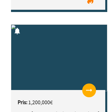
notifications
arrow_right_alt
Pris:
1,200,000€