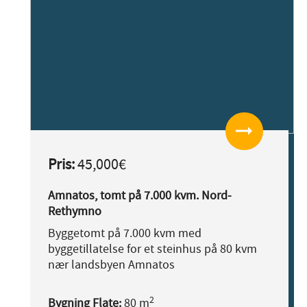
arrow_right_alt
Pris:
45,000€
Amnatos, tomt på 7.000 kvm. Nord-
Rethymno
Byggetomt på 7.000 kvm med
byggetillatelse for et steinhus på 80 kvm
nær landsbyen Amnatos
2
Bygning Flate:
80 m