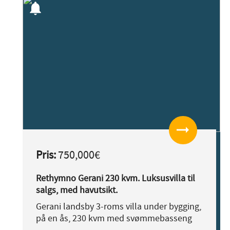
notifications
arrow_right_alt
Pris:
750,000€
Rethymno Gerani 230 kvm. Luksusvilla til
salgs, med havutsikt.
Gerani landsby 3-roms villa under bygging,
på en ås, 230 kvm med svømmebasseng