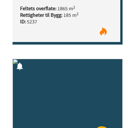
2
Feltets overflate:
1865 m
2
Rettigheter til Bygg:
185 m
ID:
5237
notifications