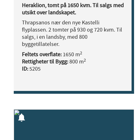
Heraklion, tomt på 1650 kvm. Til salgs med
utsikt over landskapet.
Thrapsanos nær den nye Kastelli
flyplassen. 2 tomter på 930 og 720 kvm. Til
salgs, i en landsby, med 800
byggetillatelser.
2
Feltets overflate:
1650 m
2
Rettigheter til Bygg:
800 m
ID:
5205
notifications