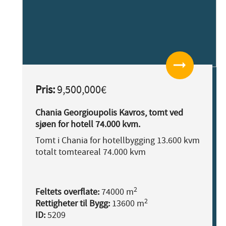
arrow_right_alt
Pris:
9,500,000€
Chania Georgioupolis Kavros, tomt ved
sjøen for hotell 74.000 kvm.
Tomt i Chania for hotellbygging 13.600 kvm
totalt tomteareal 74.000 kvm
2
Feltets overflate:
74000 m
2
Rettigheter til Bygg:
13600 m
ID:
5209