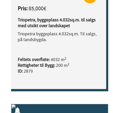
Pris:
85,000€
Triopetra, byggeplass 4.032sq.m. til salgs
med utsikt over landskapet
Triopetra byggeplass 4.032sq.m. Til salgs,
på landsbygda.
2
Feltets overflate:
4032 m
2
Rettigheter til Bygg:
200 m
ID:
2879
notifications