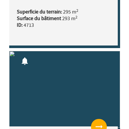
2
Superficie du terrain:
295 m
2
Surface du bâtiment
293 m
ID:
4713
notifications
arrow_right_alt