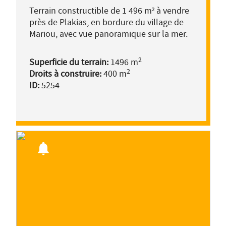
la mer.
Terrain constructible de 1 496 m² à vendre
près de Plakias, en bordure du village de
Mariou, avec vue panoramique sur la mer.
2
Superficie du terrain:
1496 m
2
Droits à construire:
400 m
ID:
5254
notifications