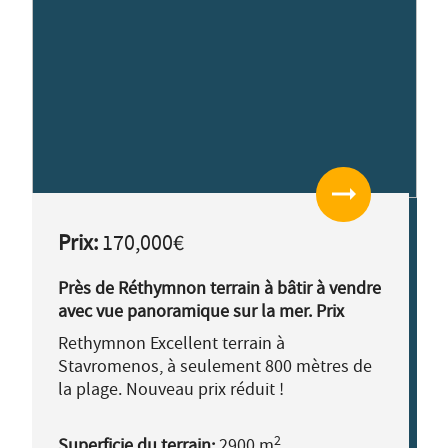
arrow_right_alt
Prix:
170,000€
Près de Réthymnon terrain à bâtir à vendre
avec vue panoramique sur la mer. Prix
réduit
Rethymnon Excellent terrain à
Stavromenos, à seulement 800 mètres de
la plage. Nouveau prix réduit !
2
Superficie du terrain:
2900 m