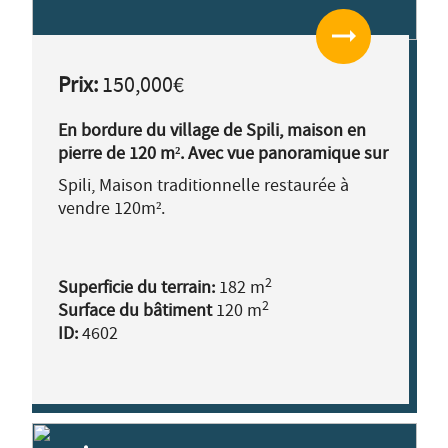
arrow_right_alt
Prix:
150,000€
En bordure du village de Spili, maison en
pierre de 120 m². Avec vue panoramique sur
le paysage
Spili, Maison traditionnelle restaurée à
vendre 120m².
2
Superficie du terrain:
182 m
2
Surface du bâtiment
120 m
ID:
4602