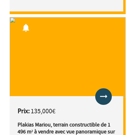
notifications
arrow_right_alt
Prix:
135,000€
Plakias Mariou, terrain constructible de 1
496 m² à vendre avec vue panoramique sur