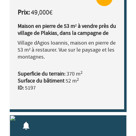
Prix:
49,000€
Maison en pierre de 53 m² à vendre près du
village de Plakias, dans la campagne de
Réthymnon Sud.
Village dAgios Ioannis, maison en pierre de
53 m² à restaurer. Vue sur le paysage et les
montagnes.
2
Superficie du terrain:
370 m
2
Surface du bâtiment
52 m
ID:
5197
notifications