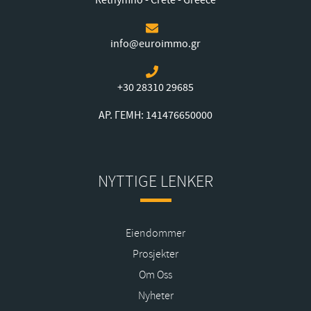
Rethymno - Crete - Greece
info@euroimmo.gr
+30 28310 29685
ΑΡ. ΓΕΜΗ: 141476650000
NYTTIGE LENKER
Eiendommer
Prosjekter
Om Oss
Nyheter