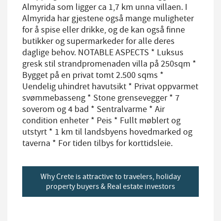
Almyrida som ligger ca 1,7 km unna villaen. I
Almyrida har gjestene også mange muligheter
for å spise eller drikke, og de kan også finne
butikker og supermarkeder for alle deres
daglige behov. NOTABLE ASPECTS * Luksus
gresk stil strandpromenaden villa på 250sqm *
Bygget på en privat tomt 2.500 sqms *
Uendelig uhindret havutsikt * Privat oppvarmet
svømmebasseng * Stone grensevegger * 7
soverom og 4 bad * Sentralvarme * Air
condition enheter * Peis * Fullt møblert og
utstyrt * 1 km til landsbyens hovedmarked og
taverna * For tiden tilbys for korttidsleie.
Why Crete is attractive to travelers, holiday
property buyers & Real estate investors