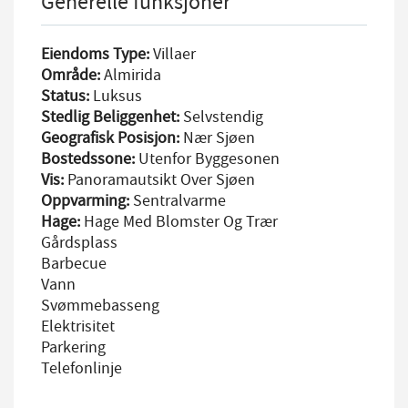
Generelle funksjoner
Eiendoms Type:
Villaer
Område:
Almirida
Status:
Luksus
Stedlig Beliggenhet:
Selvstendig
Geografisk Posisjon:
Nær Sjøen
Bostedssone:
Utenfor Byggesonen
Vis:
Panoramautsikt Over Sjøen
Oppvarming:
Sentralvarme
Hage:
Hage Med Blomster Og Trær
Gårdsplass
Barbecue
Vann
Svømmebasseng
Elektrisitet
Parkering
Telefonlinje