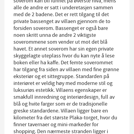
soverom kan bli funnet på øverste nivå, mens
alle de andre er satt i underetasjen sammen
med de 2 badene. Det er rett tilgang til det
private bassenget av villaen gjennom de to
forsiden soverom. Bassenget er også bare
noen skritt unna de andre 2 viktigste
soverommene som vender ut mot det blå
havet. Et annet soverom har sin egen private
skyggelagte uteplass hvor du kan nyte å lese
boken eller ha kaffe. Det femte soverommet
har tilgang fra siden av villaen med fine grønne
eksteriør og et sittegruppe. Standarden på
interiøret er veldig høy med moderne stil og
luksuriøs estetikk. Villaens egenskaper er
smakfull innredning og interiørdesign, full av
blå og hvite farger som er de tradisjonelle
greske standardene. Villaen ligger bare en
kilometer fra det største Plaka-torget, hvor du
finner tavernaer og mini-markeder for
shopping. Den nærmeste stranden ligger i