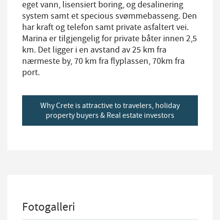
eget vann, lisensiert boring, og desalinering
system samt et specious svømmebasseng. Den
har kraft og telefon samt private asfaltert vei.
Marina er tilgjengelig for private båter innen 2,5
km. Det ligger i en avstand av 25 km fra
nærmeste by, 70 km fra flyplassen, 70km fra
port.
Why Crete is attractive to travelers, holiday
property buyers & Real estate investors
Fotogalleri