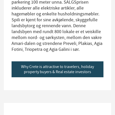
parkering 100 meter unna. SALGSprisen
inkluderer alle elektriske artikler, alle
hagemøbler og enkelte husholdningsmøbler.
Spili er kjent for sine avkjølende, skyggefulle
landsbytorg og rennende vann. Denne
landsbyen med rundt 800 lokale er et veiskille
mellom nord- og sørkysten, mellom den vakre
Amari-dalen og strendene Preveli, Plakias, Agia
Fotini, Triopetra og Agia Galini i sør.
Why Crete is attractive to travelers, holiday
property buyers & Real estate investors