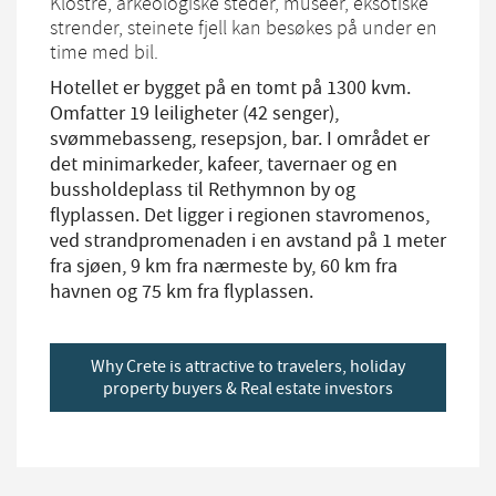
Klostre, arkeologiske steder, museer, eksotiske
strender, steinete fjell kan besøkes på under en
time med bil.
Hotellet er bygget på en tomt på 1300 kvm.
Omfatter 19 leiligheter (42 senger),
svømmebasseng, resepsjon, bar. I området er
det minimarkeder, kafeer, tavernaer og en
bussholdeplass til Rethymnon by og
flyplassen. Det ligger i regionen stavromenos,
ved strandpromenaden i en avstand på 1 meter
fra sjøen, 9 km fra nærmeste by, 60 km fra
havnen og 75 km fra flyplassen.
Why Crete is attractive to travelers, holiday
property buyers & Real estate investors