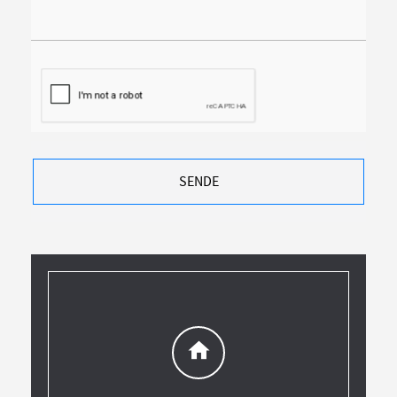
SENDE
home