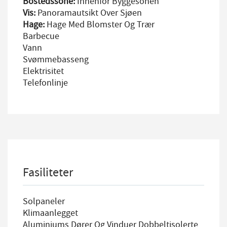
Bostedssone:
Innenfor Byggesonen
Vis:
Panoramautsikt Over Sjøen
Hage:
Hage Med Blomster Og Trær
Barbecue
Vann
Svømmebasseng
Elektrisitet
Telefonlinje
Fasiliteter
Solpaneler
Klimaanlegget
Aluminiums Dører Og Vinduer Dobbeltisolerte